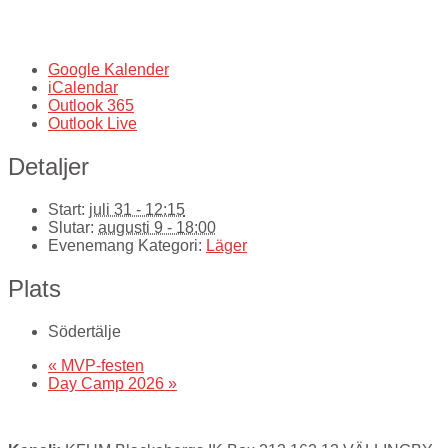
Google Kalender
iCalendar
Outlook 365
Outlook Live
Detaljer
Start:
juli 31 - 12:15
Slutar:
augusti 9 - 18:00
Evenemang Kategori:
Läger
Plats
Södertälje
«
MVP-festen
Day Camp 2026
»