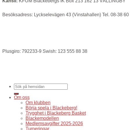
Kansli:
KFUM Blackebergs IK Box 213 162 13 VÄLLINGBY
Besöksadress: Lyckselevägen 43 (Vinstahallen) Tel. 08-38 60
Plusgiro: 792233-9 Swish: 123 555 88 38
Om oss
Om klubben
Börja spela i Blackeberg!
Trygghet i Blackeberg Basket
Blackemodellen
Medlemsavgifter 2025-2026
Turneringar