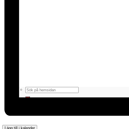
WEBBSHOP
Kontakt
För alla coacher
Cuper och läger
Lägg till i kalender