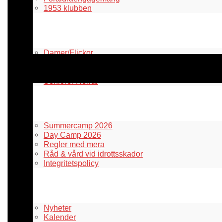
1953 klubben
Våra lag
Damer/Flickor
Herrar/Pojkar
Seniorer Damer
Seniorer Herrar
Information
Summercamp 2026
Day Camp 2026
Regler med mera
Råd & vård vid idrottsskador
Integritetspolicy
Aktuellt i klubben
Nyheter
Kalender