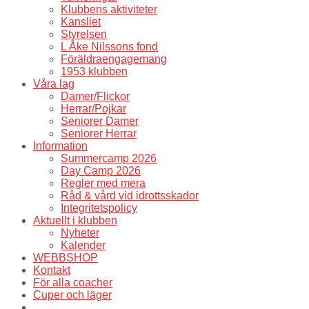
Klubbens aktiviteter
Kansliet
Styrelsen
L Åke Nilssons fond
Föräldraengagemang
1953 klubben
Våra lag
Damer/Flickor
Herrar/Pojkar
Seniorer Damer
Seniorer Herrar
Information
Summercamp 2026
Day Camp 2026
Regler med mera
Råd & vård vid idrottsskador
Integritetspolicy
Aktuellt i klubben
Nyheter
Kalender
WEBBSHOP
Kontakt
För alla coacher
Cuper och läger