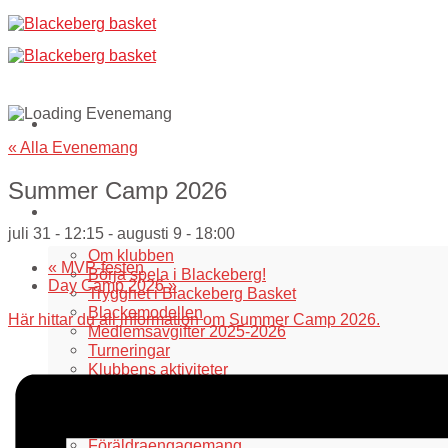
Skip
to
content
« Alla Evenemang
Summer Camp 2026
Om oss
juli 31 - 12:15
-
augusti 9 - 18:00
Om klubben
«
MVP-festen
Börja spela i Blackeberg!
Day Camp 2026
»
Trygghet i Blackeberg Basket
Blackemodellen
Här hittar du all information om Summer Camp 2026.
Medlemsavgifter 2025-2026
Turneringar
Klubbens aktiviteter
Kansliet
Styrelsen
L Åke Nilssons fond
Föräldraengagemang