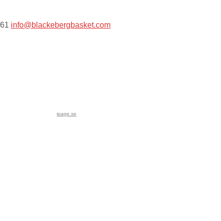
 61
info@blackebergbasket.com
ipage.se