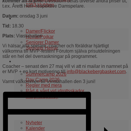
kommer att få pris!
Dessutom delas diverse andra priser ut,
1953 klubben
t.ex. Årets Herr- respektive Damspelare.
Datum:
onsdag 3 juni
Våra lag
Tid:
18.30
Damer/Flickor
Plats:
Vinstahallen
Herrar/Pojkar
Seniorer Damer
Vi hälsar alla spelare, coacher och föräldrar hjärtligt
Seniorer Herrar
välkomna till MVP-festen! Förutom själva prisutdelningen
står en hel del överraskningar på programmet.
Information
Coacher – senast den 27 maj vill vi att ni mailar in namnet på
er MVP + en kort motivering till
info@blackebergbasket.com
.
Summercamp 2026
Day Camp 2026
Varmt välkommen till Vinstahallen den 3 juni!
Regler med mera
Råd & vård vid idrottsskador
Integritetspolicy
Aktuellt i klubben
Nyheter
Kalender