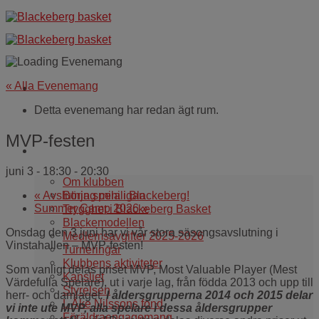
Skip
to
content
« Alla Evenemang
Detta evenemang har redan ägt rum.
MVP-festen
Om oss
juni 3 - 18:30
-
20:30
Om klubben
Börja spela i Blackeberg!
«
Avslutning miniligan
Summer Camp 2026
»
Trygghet i Blackeberg Basket
Blackemodellen
Onsdag den 3 juni har vi vår stora säsongsavslutning i
Medlemsavgifter 2025-2026
Vinstahallen – MVP-festen!
Turneringar
Klubbens aktiviteter
Som vanligt delas priset MVP, Most Valuable Player (Mest
Kansliet
Värdefulla Spelare), ut i varje lag, från födda 2013 och upp till
Styrelsen
herr- och damlaget
.
I åldersgrupperna 2014 och 2015 delar
L Åke Nilssons fond
vi inte ute MVP, alla spelare i dessa åldersgrupper
Föräldraengagemang