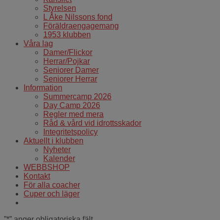
Styrelsen
L Åke Nilssons fond
Föräldraengagemang
1953 klubben
Våra lag
Damer/Flickor
Herrar/Pojkar
Seniorer Damer
Seniorer Herrar
Information
Summercamp 2026
Day Camp 2026
Regler med mera
Råd & vård vid idrottsskador
Integritetspolicy
Aktuellt i klubben
Nyheter
Kalender
WEBBSHOP
Kontakt
För alla coacher
Cuper och läger
”
*
” anger obligatoriska fält