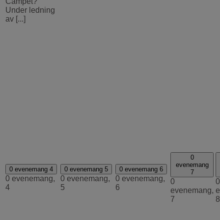
Campet?
Under ledning
av [...]
0
evenemang
0 evenemang
4
0 evenemang
5
0 evenemang
6
7
0 evenemang,
0 evenemang,
0 evenemang,
0
0
4
5
6
evenemang,
e
7
8