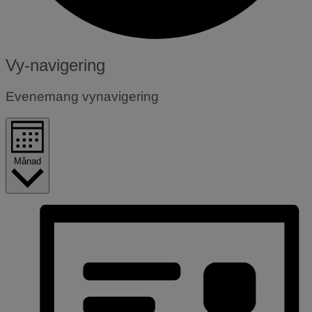
Evenemang
Vy-navigering
Evenemang vynavigering
Månad