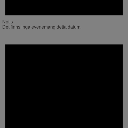
Notis
Det finns inga evenemang detta datum.