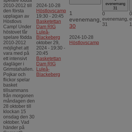
spelare födda
evenemang
2010-2012 till
2024-10-28
31
den första
Höstlovscamp
1
0
0
upplagan av
19:30
-
20:45
evenemang,
evenemang,
e
Höstlovs
Basketettan
31
1
30
Camp! Under
Dam RIG
höstovet får
Luleå-
spelare födda
Blackeberg
2024-10-28
2010-2012
oktober 29,
Höstlovscamp
möjlighet att
2024 - 19:30
-
vara med på
20:45
ett intensivt
Basketettan
dagläger i
Dam RIG
Grimstahallen.
Luleå-
Pojkar och
Blackeberg
flickor spelar
basket
tillsammans
från morgonen
måndagen den
28 oktober till
klockan 15
onsdag den 30
oktober. Vad
händer på