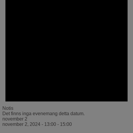
Notis
Det finns inga evenemang detta datum.
november 2
november 2, 2024 - 13:00
-
15:00