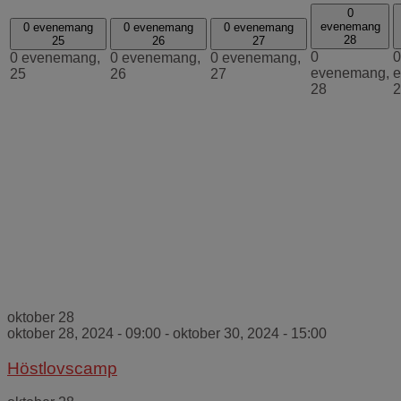
0
evenemang
0 evenemang
0 evenemang
0 evenemang
28
25
26
27
0
0
0 evenemang,
0 evenemang,
0 evenemang,
evenemang,
e
25
26
27
28
2
oktober 28
oktober 28, 2024 - 09:00
-
oktober 30, 2024 - 15:00
Höstlovscamp