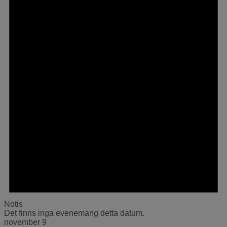
Notis
Det finns inga evenemang detta datum.
november 9