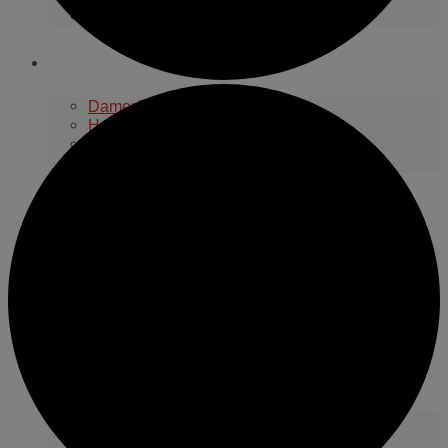
1953 klubben
Våra lag
Damer/Flickor
Herrar/Pojkar
Seniorer Damer
Seniorer Herrar
Information
Summercamp 2026
Day Camp 2026
Regler med mera
Råd & vård vid idrottsskador
Integritetspolicy
Aktuellt i klubben
Nyheter
Kalender