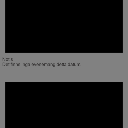
Notis
Det finns inga evenemang detta datum.