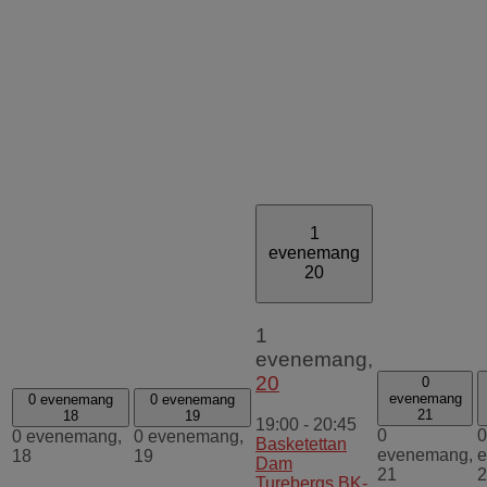
1
evenemang
20
1
evenemang,
20
0
evenemang
0 evenemang
0 evenemang
21
18
19
19:00
-
20:45
0
0
0 evenemang,
0 evenemang,
Basketettan
evenemang,
e
18
19
Dam
21
2
Turebergs BK-