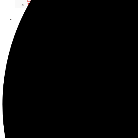
1953 klubben
Våra lag
Damer/Flickor
Herrar/Pojkar
Seniorer Damer
Seniorer Herrar
Information
Summercamp 2026
Day Camp 2026
Regler med mera
Råd & vård vid idrottsskador
Integritetspolicy
Aktuellt i klubben
Nyheter
Kalender