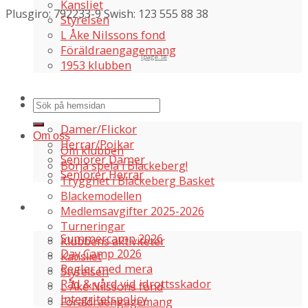
Kansliet
Plusgiro: 792233-9 Swish: 123 555 88 38
Styrelsen
L Åke Nilssons fond
Föräldraengagemang
ipage.se
1953 klubben
Våra lag
Damer/Flickor
Om oss
Herrar/Pojkar
Om klubben
Seniorer Damer
Börja spela i Blackeberg!
Seniorer Herrar
Trygghet i Blackeberg Basket
Blackemodellen
Information
Medlemsavgifter 2025-2026
Turneringar
Summercamp 2026
Klubbens aktiviteter
Day Camp 2026
Kansliet
Regler med mera
Styrelsen
Råd & vård vid idrottsskador
L Åke Nilssons fond
Integritetspolicy
Föräldraengagemang