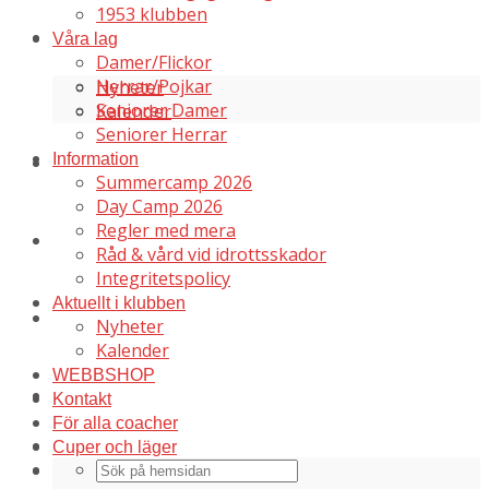
1953 klubben
Aktuellt i klubben
Våra lag
Damer/Flickor
Herrar/Pojkar
Nyheter
Seniorer Damer
Kalender
Seniorer Herrar
Information
WEBBSHOP
Summercamp 2026
Day Camp 2026
Regler med mera
Kontakt
Råd & vård vid idrottsskador
Integritetspolicy
Aktuellt i klubben
För alla coacher
Nyheter
Kalender
WEBBSHOP
Cuper och läger
Kontakt
För alla coacher
Cuper och läger