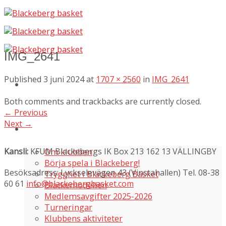
Skip
to
content
IMG_2641
Published
3 juni 2024
at
1707 × 2560
in
IMG_2641
Both comments and trackbacks are currently closed.
←
Previous
Next
→
Om oss
Kansli:
KFUM Blackebergs IK Box 213 162 13 VÄLLINGBY
Om klubben
Börja spela i Blackeberg!
Besöksadress: Lyckselevägen 43 (Vinstahallen) Tel. 08-38
Trygghet i Blackeberg Basket
60 61
info@blackebergbasket.com
Blackemodellen
Medlemsavgifter 2025-2026
Turneringar
Klubbens aktiviteter