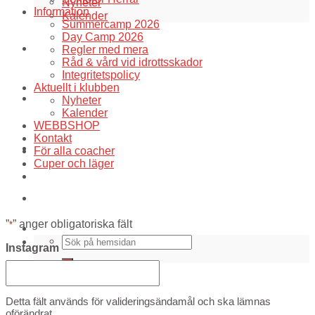
Nyheter
Information
Kalender
Summercamp 2026
Day Camp 2026
WEBBSHOP
Regler med mera
Råd & vård vid idrottsskador
Integritetspolicy
Aktuellt i klubben
Kontakt
Nyheter
Kalender
WEBBSHOP
Kontakt
För alla coacher
För alla coacher
Cuper och läger
Cuper och läger
”
” anger obligatoriska fält
*
Instagram
Detta fält används för valideringsändamål och ska lämnas
oförändrat.