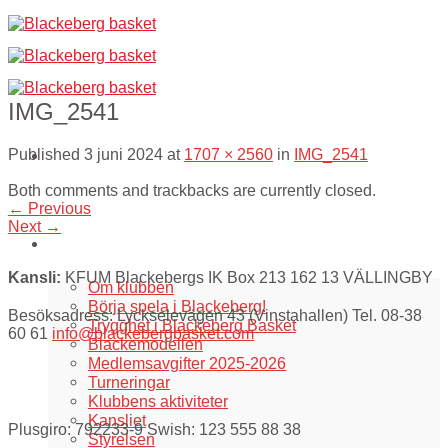
Skip
to
content
IMG_2541
Published
3 juni 2024
at
1707 × 2560
in
IMG_2541
Both comments and trackbacks are currently closed.
←
Previous
Next
→
Om oss
Kansli:
KFUM Blackebergs IK Box 213 162 13 VÄLLINGBY
Om klubben
Börja spela i Blackeberg!
Besöksadress: Lyckselevägen 43 (Vinstahallen) Tel. 08-38
Trygghet i Blackeberg Basket
60 61
info@blackebergbasket.com
Blackemodellen
Medlemsavgifter 2025-2026
Turneringar
Klubbens aktiviteter
Kansliet
Plusgiro: 792233-9 Swish: 123 555 88 38
Styrelsen