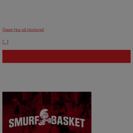
Öppet Hus på höstlovet!
[...]
21
okt