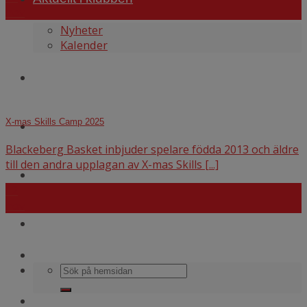
nov
Nyheter
Kalender
WEBBSHOP
X-mas Skills Camp 2025
Kontakt
Blackeberg Basket inbjuder spelare födda 2013 och äldre
till den andra upplagan av X-mas Skills [...]
För alla coacher
12
nov
Cuper och läger