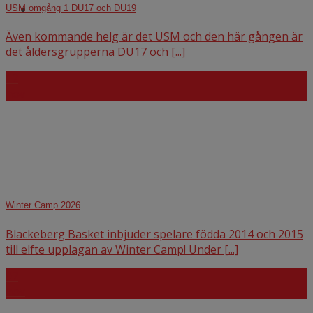
USM omgång 1 DU17 och DU19
Även kommande helg är det USM och den här gången är
det åldersgrupperna DU17 och [...]
12
nov
Winter Camp 2026
Blackeberg Basket inbjuder spelare födda 2014 och 2015
till elfte upplagan av Winter Camp! Under [...]
07
nov