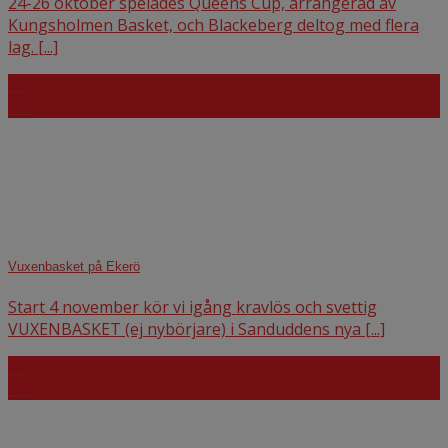
24-26 oktober spelades Queens Cup, arrangerad av
Kungsholmen Basket, och Blackeberg deltog med flera
lag. [...]
27
okt
Vuxenbasket på Ekerö
Start 4 november kör vi igång kravlös och svettig
VUXENBASKET (ej nybörjare) i Sanduddens nya [...]
27
okt