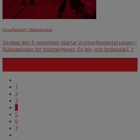
Smurfbasket i Nälstaskolan
Söndag den 9 november startar vi smurfbasketgruppen i
Nälstaskolan för höstterminen. En lek- och bollskola [...]
14
okt
1
2
3
4
5
6
7
…