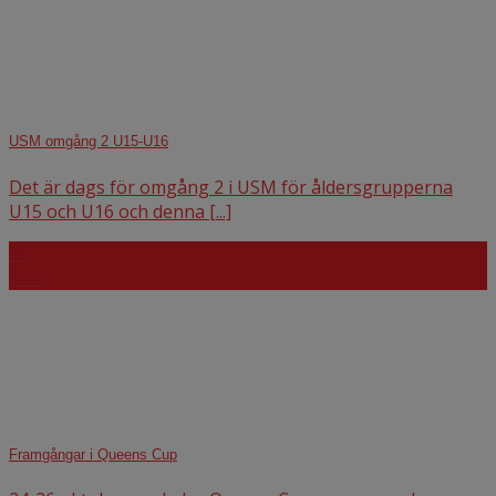
USM omgång 2 U15-U16
Det är dags för omgång 2 i USM för åldersgrupperna
U15 och U16 och denna [...]
04
nov
Framgångar i Queens Cup