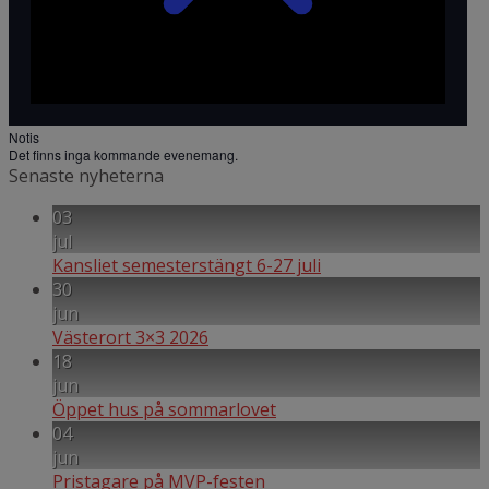
Notis
Det finns inga kommande evenemang.
Senaste nyheterna
03
jul
Kansliet semesterstängt 6-27 juli
30
jun
Västerort 3×3 2026
18
jun
Öppet hus på sommarlovet
04
jun
Pristagare på MVP-festen