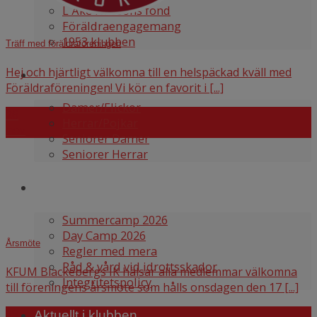
L Åke Nilssons fond
Föräldraengagemang
1953 klubben
Träff med föräldraföreningen
Hej och hjärtligt välkomna till en helspäckad kväll med
Våra lag
Föräldraföreningen! Vi kör en favorit i [...]
Damer/Flickor
26
Herrar/Pojkar
nov
Seniorer Damer
Seniorer Herrar
Information
Summercamp 2026
Day Camp 2026
Årsmöte
Regler med mera
Råd & vård vid idrottsskador
KFUM Blackebergs IK hälsar alla medlemmar välkomna
Integritetspolicy
till föreningens årsmöte som hålls onsdagen den 17 [...]
19
Aktuellt i klubben