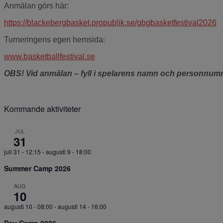
Anmälan görs här:
https://blackebergbasket.propublik.se/gbgbasketfestival2026
Turneringens egen hemsida:
www.basketballfestival.se
OBS! Vid anmälan – fyll i spelarens namn och personnum
Kommande aktiviteter
JUL
31
juli 31 - 12:15
-
augusti 9 - 18:00
Summer Camp 2026
AUG
10
augusti 10 - 08:00
-
augusti 14 - 16:00
Day Camp 2026