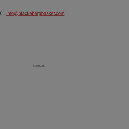
 61
info@blackebergbasket.com
ipage.se