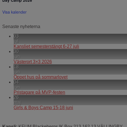
Visa kalender
Senaste nyheterna
03
jul
Kansliet semesterstängt 6-27 juli
30
jun
Västerort 3×3 2026
18
jun
Öppet hus på sommarlovet
04
jun
Pristagare på MVP-festen
26
maj
Girls & Boys Camp 15-18 juni
Kansli:
KFUM Blackebergs IK Box 213 162 13 VÄLLINGBY