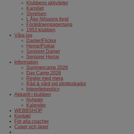
Klubbens aktiviteter
Kansliet
Styrelsen
L Åke Nilssons fond
Föräldraengagemang
1953 klubben
Våra lag
Damer/Flickor
Herrar/Pojkar
Seniorer Damer
Seniorer Herrar
Information
Summercamp 2026
Day Camp 2026
Regler med mera
Råd & vård vid idrottsskador
Integritetspolicy
Aktuellt i klubben
Nyheter
Kalender
WEBBSHOP
Kontakt
För alla coacher
Cuper och läger