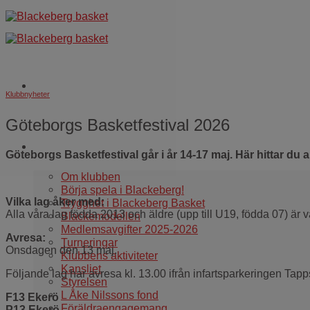
Skip
to
content
Klubbnyheter
Göteborgs Basketfestival 2026
Om oss
Göteborgs Basketfestival går i år 14-17 maj. Här hittar du 
Om klubben
Börja spela i Blackeberg!
Vilka lag åker med:
Trygghet i Blackeberg Basket
Alla våra lag födda 2013 och äldre (upp till U19, födda 07) ä
Blackemodellen
Medlemsavgifter 2025-2026
Avresa:
Turneringar
Onsdagen den 13 maj.
Klubbens aktiviteter
Kansliet
Följande lag har avresa kl. 13.00 ifrån infartsparkeringen Ta
Styrelsen
L Åke Nilssons fond
F13 Ekerö
Föräldraengagemang
P13 Ekerö