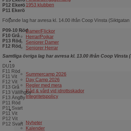
1953 klubben
P12 Ekerö
P11 Ekerö
Våra lag
Följande lag har avresa kl. 14.00 ifrån Coop Vinsta (Siktgatan 
P09-10 Röd
Damer/Flickor
F10 Grå
Herrar/Pojkar
P13 Röd
Seniorer Damer
F12 Röd
Seniorer Herrar
Samtliga övriga lag har avresa kl. 13.00 ifrån Coop Vinsta 
Information
DU19
F11 Röd
Summercamp 2026
F11 Vit
Day Camp 2026
F12 Vit
Regler med mera
F13 Grå
Råd & vård vid idrottsskador
F13 Vällingby
Integritetspolicy
F13 Ängby
P11 Röd
P11 Svart
Aktuellt i klubben
P11 Vit
P12 Vit
Nyheter
P12 Svart
Kalender