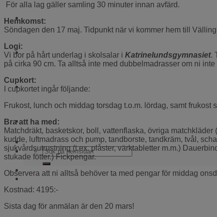
För alla lag gäller samling 30 minuter innan avfärd.
WEBBSHOP
Hemkomst:
Söndagen den 17 maj. Tidpunkt när vi kommer hem till Vällingby
Logi:
Kontakt
Vi bor på hårt underlag i skolsalar i
Katrinelundsgymnasiet
.
på cirka 90 cm. Ta alltså inte med dubbelmadrasser om ni inte 
Cupkort:
För alla coacher
I cupkortet ingår följande:
Frukost, lunch och middag torsdag t.o.m. lördag, samt frukost s
Cuper och läger
Bra att ha med:
Matchdräkt, basketskor, boll, vattenflaska, övriga matchkläder
kudde, luftmadrass och pump, tandborste, tandkräm, tvål, scha
sjukvårdsutrustning (t.ex. plåster, värktabletter m.m.) Dauerbin
stukade fötter.) Fickpengar.
Observera att ni alltså behöver ta med pengar för middag ons
Kostnad: 4195:-
Sista dag för anmälan är den 20 mars!