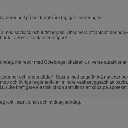
 beror helt på hur långt våra lag går i turneringen.
 Ta med sovsäck och luftmadrass! Observera att antalet boend
har för avsikt att dela med någon!
öndag, fria resor med Göteborgs lokaltrafik, diverse attraktione
 (strumpor och underkläder). Räkna med ungefär två matcher per 
mpo och övriga hygienartiklar, mindre väska/ryggsäck att packa 
da. (Lite kraftigare elastisk binda som finns att köpa på apoteket
dag kväll samt lunch och middag söndag.