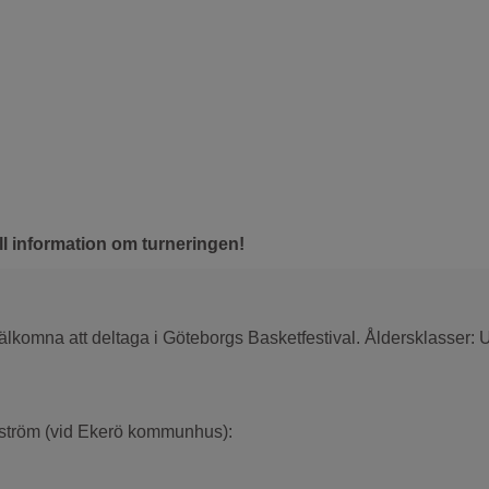
all information om turneringen!
r välkomna att deltaga i Göteborgs Basketfestival. Åldersklasser
ppström (vid Ekerö kommunhus):