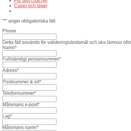
För alla coacher
Cuper och läger
”
*
” anger obligatoriska fält
Phone
Detta fält används för valideringsändamål och ska lämnas oför
Namn
*
Fullständigt personnummer
*
Adress
*
Postnummer & ort
*
Telefonnummer
*
Målsmans e-post
*
Lag
*
Målsmans namn
*