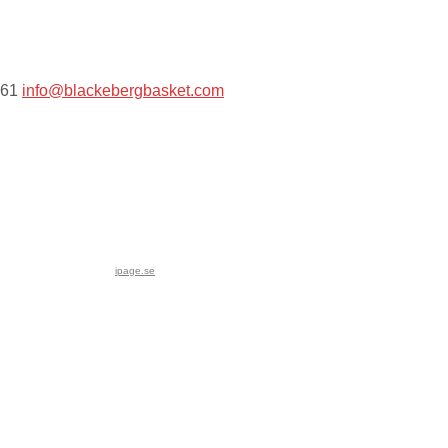
 61
info@blackebergbasket.com
ipage.se