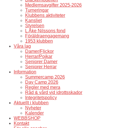
Medlemsavgifter 2025-2026
Turneringar
Klubbens aktiviteter
Kansliet
Styrelsen
L Åke Nilssons fond
Föräldraengagemang
1953 klubben
Våra lag
Damer/Flickor
Herrar/Pojkar
Seniorer Damer
Seniorer Herrar
Information
Summercamp 2026
Day Camp 2026
Regler med mera
Råd & vård vid idrottsskador
Integritetspolicy
Aktuellt i klubben
Nyheter
Kalender
WEBBSHOP
Kontakt