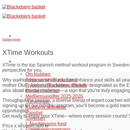
Skip
to
content
Klubbnyheter
XTime Workouts
Om oss
XTime is the top Spanish-method workout program in Sweden de
perspective for you.
Om klubben
Börja spela i Blackeberg!
Why wait to improve when you can enhance your skills all yea
Trygghet i Blackeberg Basket
mother Club, Joventut Badalona, officially designated as the Euro
also about mental challenge—a sign that you’re truly engagin
Blackemodellen
Medlemsavgifter 2025-2026
Throughout the season, a diverse lineup of expert coaches will
Turneringar
signing up for our monthly program, you’ll become a gold member
Klubbens aktiviteter
opportunities.
Kansliet
Get ready to enjoy your XTime—where every session counts!
Styrelsen
L Åke Nilssons fond
Price x session: 300 kr
Föräldraengagemang