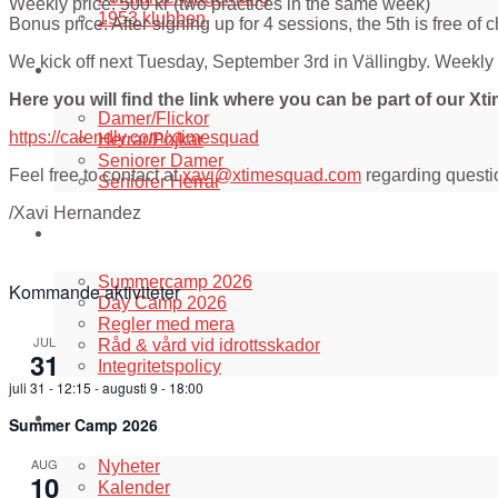
Weekly price: 500 kr (two practices in the same week)
1953 klubben
Bonus price: After signing up for 4 sessions, the 5th is free of 
We kick off next Tuesday, September 3rd in Vällingby. Weekl
Våra lag
Here you will find the link where you can be part of our 
Damer/Flickor
https://calendly.com/
xtimesquad
Herrar/Pojkar
Seniorer Damer
Feel free to contact at
xavi@xtimesquad.com
regarding questi
Seniorer Herrar
/Xavi Hernandez
Information
Summercamp 2026
Kommande aktiviteter
Day Camp 2026
Regler med mera
JUL
Råd & vård vid idrottsskador
31
Integritetspolicy
juli 31 - 12:15
-
augusti 9 - 18:00
Aktuellt i klubben
Summer Camp 2026
AUG
Nyheter
10
Kalender