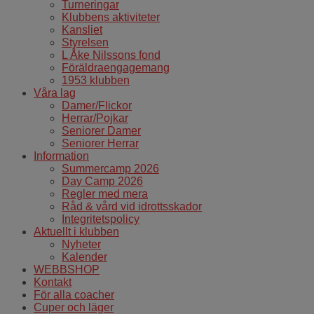
Turneringar
Klubbens aktiviteter
Kansliet
Styrelsen
L Åke Nilssons fond
Föräldraengagemang
1953 klubben
Våra lag
Damer/Flickor
Herrar/Pojkar
Seniorer Damer
Seniorer Herrar
Information
Summercamp 2026
Day Camp 2026
Regler med mera
Råd & vård vid idrottsskador
Integritetspolicy
Aktuellt i klubben
Nyheter
Kalender
WEBBSHOP
Kontakt
För alla coacher
Cuper och läger