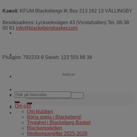
WEBBSHOP
Kansli:
KFUM Blackebergs IK Box 213 162 13 VÄLLINGBY
Besöksadress: Lyckselevägen 43 (Vinstahallen) Tel. 08-38
60 61
info@blackebergbasket.com
Kontakt
För alla coacher
Plusgiro: 792233-9 Swish: 123 555 88 38
ipage.se
Cuper och läger
Om oss
Om klubben
Börja spela i Blackeberg!
Trygghet i Blackeberg Basket
Blackemodellen
Medlemsavgifter 2025-2026