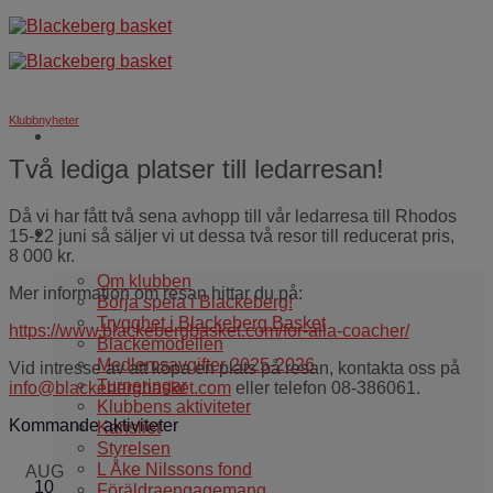
Skip
to
content
Klubbnyheter
Två lediga platser till ledarresan!
Då vi har fått två sena avhopp till vår ledarresa till Rhodos
Om oss
15-22 juni så säljer vi ut dessa två resor till reducerat pris,
8 000 kr.
Om klubben
Mer information om resan hittar du på:
Börja spela i Blackeberg!
Trygghet i Blackeberg Basket
https://www.blackebergbasket.com/for-alla-coacher/
Blackemodellen
Medlemsavgifter 2025-2026
Vid intresse av att köpa en plats på resan, kontakta oss på
Turneringar
info@blackebergbasket.com
eller telefon 08-386061.
Klubbens aktiviteter
Kommande aktiviteter
Kansliet
Styrelsen
L Åke Nilssons fond
AUG
10
Föräldraengagemang