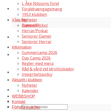
L Åke Nilssons fond
Aktuellt i klubben
Föräldraengagemang
1953 klubben
Nyheter
Våra lag
Damer/Flickor
Kalender
Herrar/Pojkar
Seniorer Damer
WEBBSHOP
Seniorer Herrar
Information
Summercamp 2026
Kontakt
Day Camp 2026
Regler med mera
Råd & vård vid idrottsskador
För alla coacher
Integritetspolicy
Aktuellt i klubben
Nyheter
Cuper och läger
Kalender
WEBBSHOP
Kontakt
För alla coacher