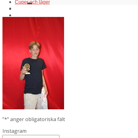
Cuper och läger
”
*
” anger obligatoriska fält
Instagram