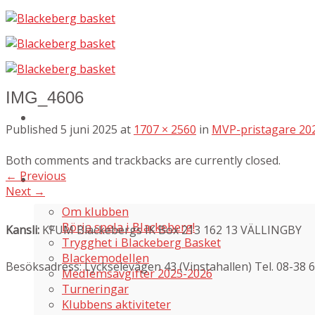
Skip
to
content
IMG_4606
Published
5 juni 2025
at
1707 × 2560
in
MVP-pristagare 20
Both comments and trackbacks are currently closed.
←
Previous
Om oss
Next
→
Om klubben
Börja spela i Blackeberg!
Kansli:
KFUM Blackebergs IK Box 213 162 13 VÄLLINGBY
Trygghet i Blackeberg Basket
Blackemodellen
Besöksadress: Lyckselevägen 43 (Vinstahallen) Tel. 08-38 
Medlemsavgifter 2025-2026
Turneringar
Klubbens aktiviteter