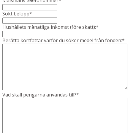
Målsmans telefonummer
*
Sökt belopp
*
Hushållets månatliga inkomst (före skatt):
*
Berätta kortfattar varför du söker medel från fonden:
*
Vad skall pengarna användas till?
*