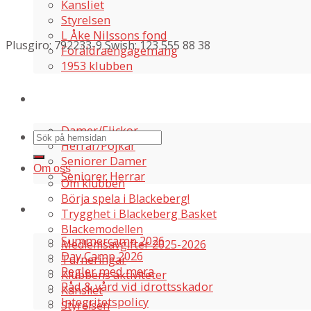
Kansliet
Styrelsen
L Åke Nilssons fond
Plusgiro: 792233-9 Swish: 123 555 88 38
Föräldraengagemang
1953 klubben
Våra lag
Damer/Flickor
Herrar/Pojkar
Seniorer Damer
Om oss
Seniorer Herrar
Om klubben
Börja spela i Blackeberg!
Information
Trygghet i Blackeberg Basket
Blackemodellen
Summercamp 2026
Medlemsavgifter 2025-2026
Day Camp 2026
Turneringar
Regler med mera
Klubbens aktiviteter
Råd & vård vid idrottsskador
Kansliet
Integritetspolicy
Styrelsen