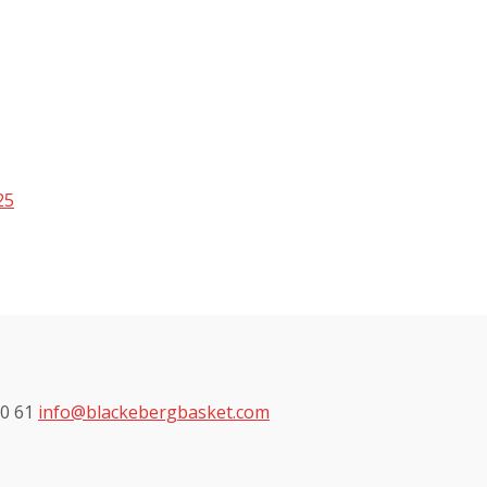
25
60 61
info@blackebergbasket.com