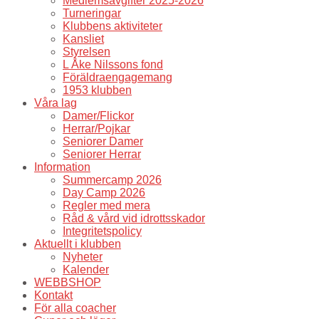
Medlemsavgifter 2025-2026
Turneringar
Klubbens aktiviteter
Kansliet
Styrelsen
L Åke Nilssons fond
Föräldraengagemang
1953 klubben
Våra lag
Damer/Flickor
Herrar/Pojkar
Seniorer Damer
Seniorer Herrar
Information
Summercamp 2026
Day Camp 2026
Regler med mera
Råd & vård vid idrottsskador
Integritetspolicy
Aktuellt i klubben
Nyheter
Kalender
WEBBSHOP
Kontakt
För alla coacher