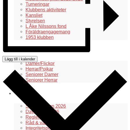
Turneringar
Klubbens aktiviteter
Kansliet
Styrelsen
L Åke Nilssons fond
Föräldraengagemang
1953 klubben
Våra lag
Lägg till i kalender
Damer/Flickor
Herrar/Pojkar
Seniorer Damer
Seniorer Herrar
Information
Summercamp 2026
Day Camp 2026
Regler med mera
Råd & vård vid idrottsskador
Integritetspolicy