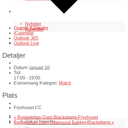
Aktuellt i klubben
Nyheter
Google Kalender
Kalender
iCalendar
Outlook 365
WEBBSHOP
Outlook Live
Detaljer
Kontakt
Datum:
januari 10
Tid:
17:00 - 19:00
För alla coacher
Evenemang Kategori:
Match
Plats
Cuper och läger
Fryshuset CC
«
Basketettan Dam Blackeberg-Fryshuset
Basketettan Dam Östersund Basket-Blackeberg
»