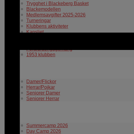
Trygghet i Blackeberg Basket
Blackemodellen
Medlemsavgifter 2025-2026
Turneringar
Klubbens aktiviteter
Kansliet
Styrelsen
L Åke Nilssons fond
Föräldraengagemang
1953 klubben
Våra lag
Damer/Flickor
Herrar/Pojkar
Seniorer Damer
Seniorer Herrar
Information
Summercamp 2026
Day Camp 2026