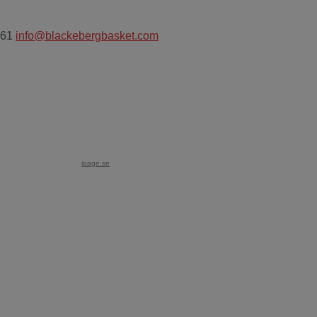
 61
info@blackebergbasket.com
ipage.se