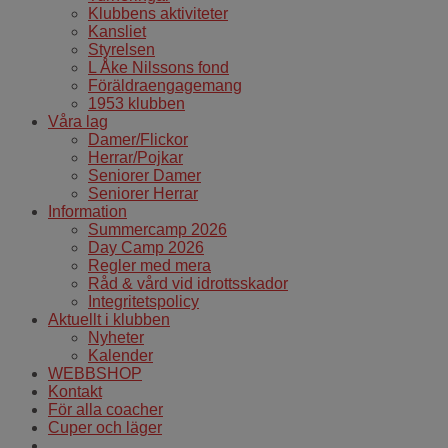
Klubbens aktiviteter
Kansliet
Styrelsen
L Åke Nilssons fond
Föräldraengagemang
1953 klubben
Våra lag
Damer/Flickor
Herrar/Pojkar
Seniorer Damer
Seniorer Herrar
Information
Summercamp 2026
Day Camp 2026
Regler med mera
Råd & vård vid idrottsskador
Integritetspolicy
Aktuellt i klubben
Nyheter
Kalender
WEBBSHOP
Kontakt
För alla coacher
Cuper och läger