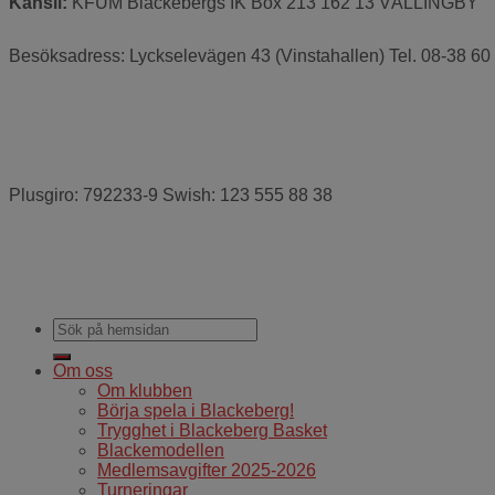
Kansli:
KFUM Blackebergs IK Box 213 162 13 VÄLLINGBY
Besöksadress: Lyckselevägen 43 (Vinstahallen) Tel. 08-38 60
Plusgiro: 792233-9 Swish: 123 555 88 38
Om oss
Om klubben
Börja spela i Blackeberg!
Trygghet i Blackeberg Basket
Blackemodellen
Medlemsavgifter 2025-2026
Turneringar