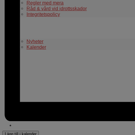
Regler med mera
Råd & vård vid idrottsskador
Integritetspolicy
Aktuellt i klubben
Nyheter
Kalender
WEBBSHOP
Kontakt
För alla coacher
Cuper och läger
Lägg till i kalender