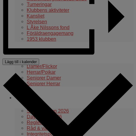
Turneringar
Klubbens aktiviteter
Kansliet
Styrelsen
L Åke Nilssons fond
Föräldraengagemang
1953 klubben
Våra lag
Lägg till i kalender
Damer/Flickor
Herrar/Pojkar
Seniorer Damer
Seniorer Herrar
Information
Summercamp 2026
Day Camp 2026
Regler med mera
Råd & vård vid idrottsskador
Integritetspolicy