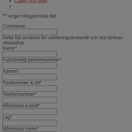
Cuper och läger
”
*
” anger obligatoriska fält
Comments
Detta fält används för valideringsändamål och ska lämnas
oförändrat.
Namn
*
Fullständigt personnummer
*
Adress
*
Postnummer & ort
*
Telefonnummer
*
Målsmans e-post
*
Lag
*
Målsmans namn
*