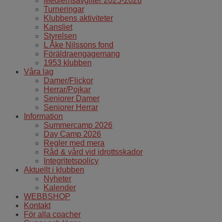
Medlemsavgifter 2025-2026
Turneringar
Klubbens aktiviteter
Kansliet
Styrelsen
L Åke Nilssons fond
Föräldraengagemang
1953 klubben
Våra lag
Damer/Flickor
Herrar/Pojkar
Seniorer Damer
Seniorer Herrar
Information
Summercamp 2026
Day Camp 2026
Regler med mera
Råd & vård vid idrottsskador
Integritetspolicy
Aktuellt i klubben
Nyheter
Kalender
WEBBSHOP
Kontakt
För alla coacher