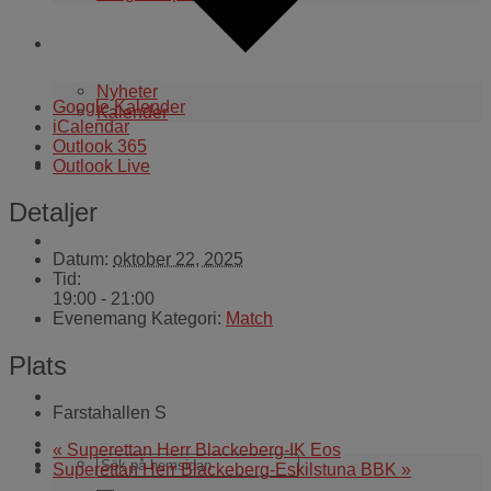
Aktuellt i klubben
Nyheter
Google Kalender
Kalender
iCalendar
Outlook 365
WEBBSHOP
Outlook Live
Detaljer
Kontakt
Datum:
oktober 22, 2025
Tid:
19:00 - 21:00
För alla coacher
Evenemang Kategori:
Match
Plats
Cuper och läger
Farstahallen S
«
Superettan Herr Blackeberg-IK Eos
Superettan Herr Blackeberg-Eskilstuna BBK
»