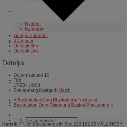
Aktuellt i klubben
Nyheter
Kalender
Google Kalender
iCalendar
WEBBSHOP
Outlook 365
Outlook Live
Kontakt
Detaljer
Datum:
januari 10
Tid:
För alla coacher
17:00 - 19:00
Evenemang Kategori:
Match
«
Basketettan Dam Blackeberg-Fryshuset
Cuper och läger
Basketettan Dam Östersund Basket-Blackeberg
»
Kansli:
KFUM Blackebergs IK Box 213 162 13 VÄLLINGBY