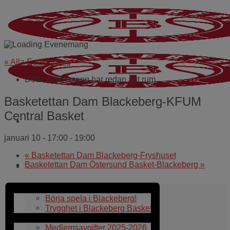
Skip
to
content
« Alla Evenemang
Detta evenemang har redan ägt rum.
Basketettan Dam Blackeberg-KFUM
Central Basket
januari 10 - 17:00
-
19:00
«
Basketettan Dam Blackeberg-Fryshuset
Basketettan Dam Östersund Basket-Blackeberg
»
Om oss
Om klubben
Börja spela i Blackeberg!
Trygghet i Blackeberg Basket
Blackemodellen
Medlemsavgifter 2025-2026