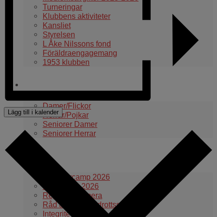
Turneringar
Klubbens aktiviteter
Kansliet
Styrelsen
L Åke Nilssons fond
Föräldraengagemang
1953 klubben
Våra lag
Damer/Flickor
Lägg till i kalender
Herrar/Pojkar
Seniorer Damer
Seniorer Herrar
Information
Summercamp 2026
Day Camp 2026
Regler med mera
Råd & vård vid idrottsskador
Integritetspolicy