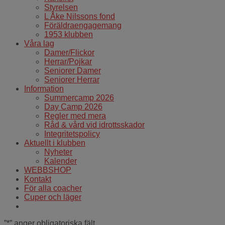
Styrelsen
L Åke Nilssons fond
Föräldraengagemang
1953 klubben
Våra lag
Damer/Flickor
Herrar/Pojkar
Seniorer Damer
Seniorer Herrar
Information
Summercamp 2026
Day Camp 2026
Regler med mera
Råd & vård vid idrottsskador
Integritetspolicy
Aktuellt i klubben
Nyheter
Kalender
WEBBSHOP
Kontakt
För alla coacher
Cuper och läger
”
*
” anger obligatoriska fält