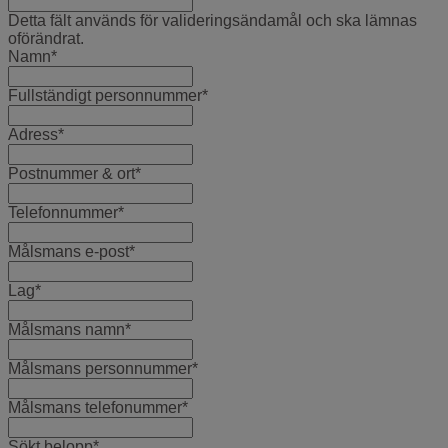
Detta fält används för valideringsändamål och ska lämnas
oförändrat.
Namn
*
Fullständigt personnummer
*
Adress
*
Postnummer & ort
*
Telefonnummer
*
Målsmans e-post
*
Lag
*
Målsmans namn
*
Målsmans personnummer
*
Målsmans telefonummer
*
Sökt belopp
*