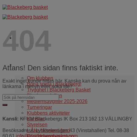
Skip
to
content
404
Om oss
Attans! Den sidan finns faktiskt inte.
Om klubben
Exakt inget kunde hittas här. Kanske kan du prova nån av
Börja spela i Blackeberg!
länkarna i menyn eller söka lite?
Trygghet i Blackeberg Basket
Blackemodellen
Medlemsavgifter 2025-2026
Turneringar
Klubbens aktiviteter
Kansliet
Kansli:
KFUM Blackebergs IK Box 213 162 13 VÄLLINGBY
Styrelsen
L Åke Nilssons fond
Besöksadress: Lyckselevägen 43 (Vinstahallen) Tel. 08-38
60 61
info@blackebergbasket.com
Föräldraengagemang