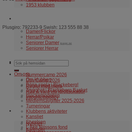
1953 klubben
Våra lag
Plusgiro: 792233-9 Swish: 123 555 88 38
Damer/Flickor
Herrar/Pojkar
Seniorer Damer
ipage.se
Seniorer Herrar
Information
Om oss
Summercamp 2026
Om klubben
Day Camp 2026
Börja spela i Blackeberg!
Regler med mera
Trygghet i Blackeberg Basket
Råd & vård vid idrottsskador
Blackemodellen
Integritetspolicy
Medlemsavgifter 2025-2026
Turneringar
Aktuellt i klubben
Klubbens aktiviteter
Kansliet
Styrelsen
Nyheter
L Åke Nilssons fond
Kalender