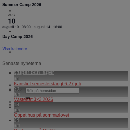
Summer Camp 2026
WEBBSHOP
AUG
10
augusti 10 - 08:00
-
augusti 14 - 16:00
Kontakt
Day Camp 2026
Visa kalender
För alla coacher
Senaste nyheterna
Cuper och läger
03
jul
Kansliet semesterstängt 6-27 juli
30
jun
Västerort 3×3 2026
18
jun
Öppet hus på sommarlovet
04
jun