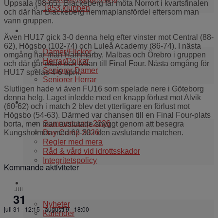
Uppsala (98-65). Blackeberg får möta Norrort i kvartsfinalen
1953 klubben
och där har Blackeberg hemmaplansfördel eftersom man
vann gruppen.
Våra lag
Även HU17 gick 3-0 denna helg efter vinster mot Central (88-
62), Högsbo (102-74) och Luleå Academy (86-74). I nästa
Damer/Flickor
omgång har man Hammarby, Malbas och Örebro i gruppen
Herrar/Pojkar
och där går ettan och tvåan till Final Four. Nästa omgång för
Seniorer Damer
HU17 spelas 4-6 april.
Seniorer Herrar
Slutligen hade vi även FU16 som spelade nere i Göteborg
denna helg. Laget inledde med en knapp förlust mot Alvik
Information
(60-62) och i match 2 blev det ytterligare en förlust mot
Högsbo (54-63). Därmed var chansen till en Final Four-plats
Summercamp 2026
borta, men man avslutade snyggt genom att besegra
Day Camp 2026
Kungsholmen med 62-58 i den avslutande matchen.
Regler med mera
Råd & vård vid idrottsskador
Integritetspolicy
Kommande aktiviteter
Aktuellt i klubben
JUL
31
Nyheter
juli 31 - 12:15
-
augusti 9 - 18:00
Kalender