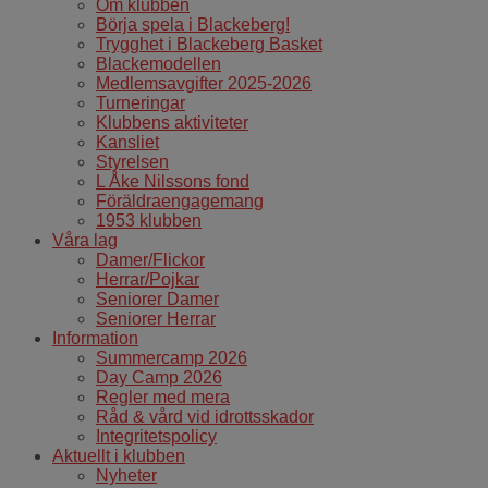
Om klubben
Börja spela i Blackeberg!
Trygghet i Blackeberg Basket
Blackemodellen
Medlemsavgifter 2025-2026
Turneringar
Klubbens aktiviteter
Kansliet
Styrelsen
L Åke Nilssons fond
Föräldraengagemang
1953 klubben
Våra lag
Damer/Flickor
Herrar/Pojkar
Seniorer Damer
Seniorer Herrar
Information
Summercamp 2026
Day Camp 2026
Regler med mera
Råd & vård vid idrottsskador
Integritetspolicy
Aktuellt i klubben
Nyheter