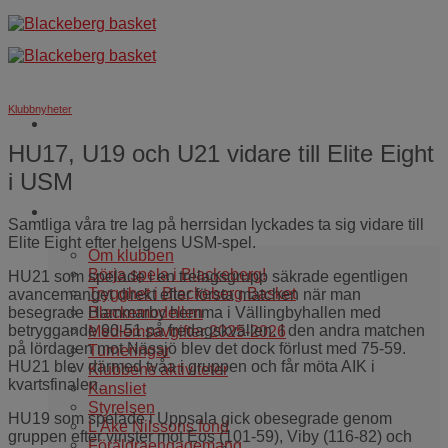
Skip
to
content
Klubbnyheter
HU17, U19 och U21 vidare till Elite Eight
i USM
Om oss
Samtliga våra tre lag på herrsidan lyckades ta sig vidare till
Elite Eight efter helgens USM-spel.
Om klubben
Börja spela i Blackeberg!
HU21 som spelade i en trelagsgrupp säkrade egentligen
Trygghet i Blackeberg Basket
avancemanget direkt efter första matchen när man
Blackemodellen
besegrade Hammarby hemma i Vällingbyhallen med
betryggande 90-51 på fredagskvällen. I den andra matchen
Medlemsavgifter 2025-2026
på lördagen mot Nässjö blev det dock förlust med 75-59.
Turneringar
HU21 blev därmed tvåa i gruppen och får möta AIK i
Klubbens aktiviteter
kvartsfinalen.
Kansliet
Styrelsen
HU19 som spelade i Uppsala gick obesegrade genom
L Åke Nilssons fond
gruppen efter vinster mot Eos (101-59), Viby (116-82) och
Föräldraengagemang