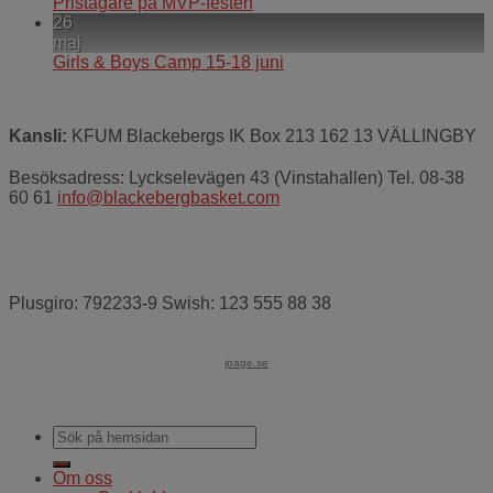
Pristagare på MVP-festen
26
maj
Girls & Boys Camp 15-18 juni
Kansli:
KFUM Blackebergs IK Box 213 162 13 VÄLLINGBY
Besöksadress: Lyckselevägen 43 (Vinstahallen) Tel. 08-38
60 61
info@blackebergbasket.com
Plusgiro: 792233-9 Swish: 123 555 88 38
ipage.se
Om oss