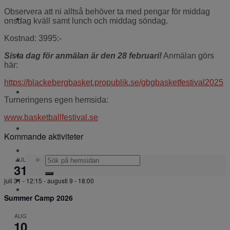
Observera att ni alltså behöver ta med pengar för middag
WEBBSHOP
onsdag kväll samt lunch och middag söndag.
Kostnad: 3995:-
Kontakt
Sista dag för anmälan är den 28 februari!
Anmälan görs
här:
https://blackebergbasket.propublik.se/gbgbasketfestival2025
För alla coacher
Turneringens egen hemsida:
www.basketballfestival.se
Cuper och läger
Kommande aktiviteter
JUL
31
juli 31 - 12:15
-
augusti 9 - 18:00
Summer Camp 2026
AUG
10