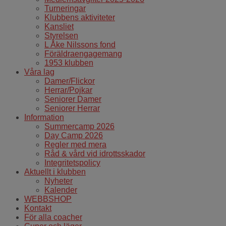
Turneringar
Klubbens aktiviteter
Kansliet
Styrelsen
L Åke Nilssons fond
Föräldraengagemang
1953 klubben
Våra lag
Damer/Flickor
Herrar/Pojkar
Seniorer Damer
Seniorer Herrar
Information
Summercamp 2026
Day Camp 2026
Regler med mera
Råd & vård vid idrottsskador
Integritetspolicy
Aktuellt i klubben
Nyheter
Kalender
WEBBSHOP
Kontakt
För alla coacher