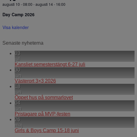
augusti 10 - 08:00
-
augusti 14 - 16:00
Day Camp 2026
Visa kalender
Senaste nyheterna
03
jul
Kansliet semesterstängt 6-27 juli
30
jun
Västerort 3×3 2026
18
jun
Öppet hus på sommarlovet
04
jun
Pristagare på MVP-festen
26
maj
Girls & Boys Camp 15-18 juni