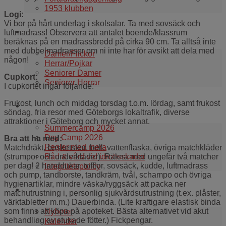
1953 klubben
Logi:
Vi bor på hårt underlag i skolsalar. Ta med sovsäck och
Våra lag
luftmadrass! Observera att antalet boende/klassrum
beräknas på en madrassbredd på cirka 90 cm. Ta alltså inte
med dubbelmadrasser om ni inte har för avsikt att dela med
Damer/Flickor
någon!
Herrar/Pojkar
Seniorer Damer
Cupkort:
Seniorer Herrar
I cupkortet ingår följande:
Frukost, lunch och middag torsdag t.o.m. lördag, samt frukost
Information
söndag, fria resor med Göteborgs lokaltrafik, diverse
attraktioner i Göteborg och mycket annat.
Summercamp 2026
Day Camp 2026
Bra att ha med:
Regler med mera
Matchdräkt, basketskor, boll, vattenflaska, övriga matchkläder
Råd & vård vid idrottsskador
(strumpor och underkläder). Räkna med ungefär två matcher
per dag! 2 handdukar, tofflor, sovsäck, kudde, luftmadrass
Integritetspolicy
och pump, tandborste, tandkräm, tvål, schampo och övriga
hygienartiklar, mindre väska/ryggsäck att packa ner
Aktuellt i klubben
matchutrustning i, personlig sjukvårdsutrustning (t.ex. plåster,
värktabletter m.m.) Dauerbinda. (Lite kraftigare elastisk binda
som finns att köpa på apoteket. Bästa alternativet vid akut
Nyheter
behandling av stukade fötter.) Fickpengar.
Kalender