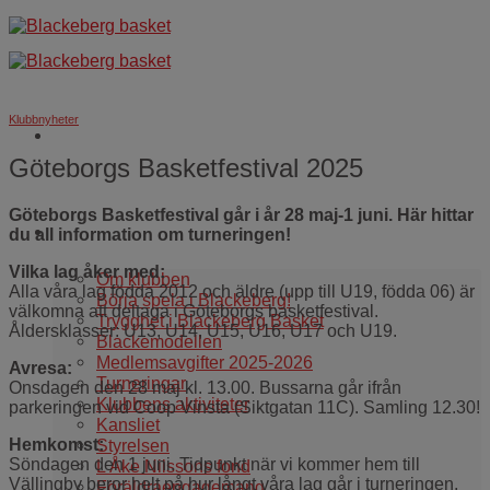
Skip
to
content
Klubbnyheter
Göteborgs Basketfestival 2025
Göteborgs Basketfestival går i år 28 maj-1 juni. Här hittar
Om oss
du all information om turneringen!
Vilka lag åker med:
Om klubben
Alla våra lag födda 2012 och äldre (upp till U19, födda 06) är
Börja spela i Blackeberg!
välkomna att deltaga i Göteborgs basketfestival.
Trygghet i Blackeberg Basket
Åldersklasser: U13, U14, U15, U16, U17 och U19.
Blackemodellen
Medlemsavgifter 2025-2026
Avresa:
Turneringar
Onsdagen den 28 maj kl. 13.00. Bussarna går ifrån
Klubbens aktiviteter
parkeringen vid Coop Vinsta (Siktgatan 11C). Samling 12.30!
Kansliet
Hemkomst:
Styrelsen
Söndagen den 1 juni. Tidpunkt när vi kommer hem till
L Åke Nilssons fond
Vällingby beror helt på hur långt våra lag går i turneringen.
Föräldraengagemang