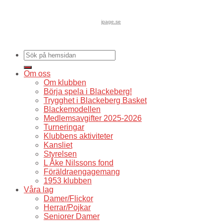
ipage.se
Om oss
Om klubben
Börja spela i Blackeberg!
Trygghet i Blackeberg Basket
Blackemodellen
Medlemsavgifter 2025-2026
Turneringar
Klubbens aktiviteter
Kansliet
Styrelsen
L Åke Nilssons fond
Föräldraengagemang
1953 klubben
Våra lag
Damer/Flickor
Herrar/Pojkar
Seniorer Damer