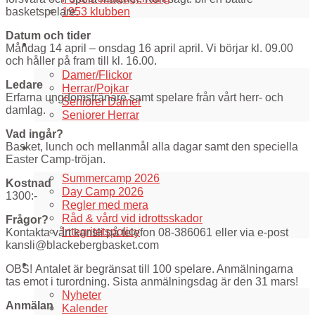
1953 klubben
basketspelare.
Datum och tider
Våra lag
Måndag 14 april – onsdag 16 april april. Vi börjar kl. 09.00
och håller på fram till kl. 16.00.
Damer/Flickor
Ledare
Herrar/Pojkar
Erfarna ungdomstränare samt spelare från vårt herr- och
Seniorer Damer
damlag.
Seniorer Herrar
Vad ingår?
Information
Basket, lunch och mellanmål alla dagar samt den speciella
Easter Camp-tröjan.
Summercamp 2026
Kostnad
Day Camp 2026
1300:-
Regler med mera
Råd & vård vid idrottsskador
Frågor?
Integritetspolicy
Kontakta vårt kansli på telefon 08-386061 eller via e-post
kansli@blackebergbasket.com
Aktuellt i klubben
OBS! Antalet är begränsat till 100 spelare. Anmälningarna
tas emot i turordning. Sista anmälningsdag är den 31 mars!
Nyheter
Anmälan
Kalender