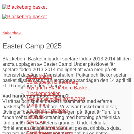
Skip
to
content
Klubbnyheter
Easter Camp 2025
Blackeberg Basket inbjuder spelare födda 2013-2014 till den
Om oss
andra upplagan av Easter Camp! Under påsklovet får
spelare födda 2013-2014 möjlighet att vara med på ett
intensivt dagläger i Grimstahallen. Pojkar och flickor spelar
Om klubben
basket tillsammans från morgonen måndagen den 14 april till
Börja spela i Blackeberg!
kl. 16 onsdagen den 16 april.
Trygghet i Blackeberg Basket
Blackemodellen
Vad händer på Easter Camp?
Medlemsavgifter 2025-2026
Vi tränar och spelar basket tillsammans med erfarna
Turneringar
basketspelare och tränare. Vi varvar basket med lekar,
Klubbens aktiviteter
tävlingar, bad och film. Inriktningen på lägret är ”fun, fun,
Kansliet
fundamentals”. Basketträning med betoning på tekniska
Styrelsen
färdigheter och basketens grunder. Under lekfulla
L Åke Nilssons fond
förhållanden får spelarna träna att passa, dribbla, skjuta,
Föräldraengagemang
försvara och spela matcher. Kort sagt: bli en bättre