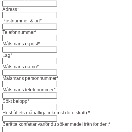
Adress
*
Postnummer & ort
*
Telefonnummer
*
Målsmans e-post
*
Lag
*
Målsmans namn
*
Målsmans personnummer
*
Målsmans telefonummer
*
Sökt belopp
*
Hushållets månatliga inkomst (före skatt):
*
Berätta kortfattar varför du söker medel från fonden:
*