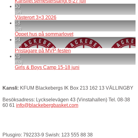
Kansliet semesterstängt 6-27 juli
30
jun
Västerort 3×3 2026
18
jun
Öppet hus på sommarlovet
04
jun
Pristagare på MVP-festen
26
maj
Girls & Boys Camp 15-18 juni
Kansli:
KFUM Blackebergs IK Box 213 162 13 VÄLLINGBY
Besöksadress: Lyckselevägen 43 (Vinstahallen) Tel. 08-38
60 61
info@blackebergbasket.com
Plusgiro: 792233-9 Swish: 123 555 88 38