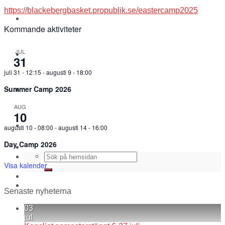
https://blackebergbasket.propublik.se/eastercamp2025
WEBBSHOP
Kommande aktiviteter
JUL
Kontakt
31
juli 31 - 12:15
-
augusti 9 - 18:00
Summer Camp 2026
För alla coacher
AUG
10
Cuper och läger
augusti 10 - 08:00
-
augusti 14 - 16:00
Day Camp 2026
Visa kalender
Senaste nyheterna
03
jul