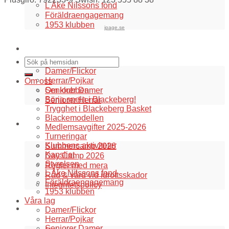
L Åke Nilssons fond
Föräldraengagemang
1953 klubben
ipage.se
Våra lag
Damer/Flickor
Herrar/Pojkar
Om oss
Seniorer Damer
Om klubben
Börja spela i Blackeberg!
Seniorer Herrar
Trygghet i Blackeberg Basket
Blackemodellen
Information
Medlemsavgifter 2025-2026
Turneringar
Klubbens aktiviteter
Summercamp 2026
Kansliet
Day Camp 2026
Styrelsen
Regler med mera
L Åke Nilssons fond
Råd & vård vid idrottsskador
Föräldraengagemang
Integritetspolicy
1953 klubben
Våra lag
Aktuellt i klubben
Damer/Flickor
Herrar/Pojkar
Seniorer Damer