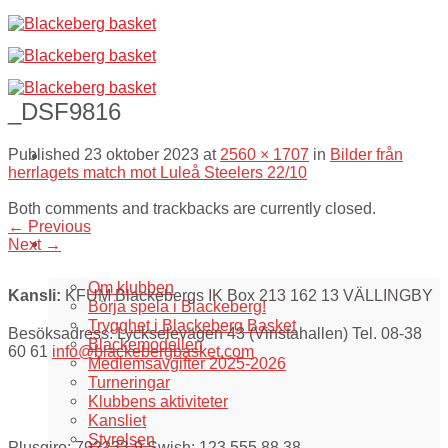
Skip
to
content
_DSF9816
Published
23 oktober 2023
at
2560 × 1707
in
Bilder från
herrlagets match mot Luleå Steelers 22/10
Both comments and trackbacks are currently closed.
←
Previous
Om oss
Next
→
Om klubben
Kansli:
KFUM Blackebergs IK Box 213 162 13 VÄLLINGBY
Börja spela i Blackeberg!
Trygghet i Blackeberg Basket
Besöksadress: Lyckselevägen 43 (Vinstahallen) Tel. 08-38
Blackemodellen
60 61
info@blackebergbasket.com
Medlemsavgifter 2025-2026
Turneringar
Klubbens aktiviteter
Kansliet
Styrelsen
Plusgiro: 792233-9 Swish: 123 555 88 38