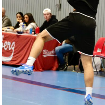
Blackemodellen
Medlemsavgifter 2025-2026
Turneringar
Klubbens aktiviteter
Kansliet
Styrelsen
L Åke Nilssons fond
Föräldraengagemang
1953 klubben
Våra lag
Damer/Flickor
Herrar/Pojkar
Seniorer Damer
Seniorer Herrar
Information
Summercamp 2026
Day Camp 2026
Regler med mera