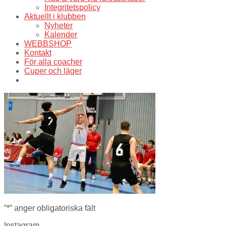
Integritetspolicy
Aktuellt i klubben
Nyheter
Kalender
WEBBSHOP
Kontakt
För alla coacher
Cuper och läger
”
*
” anger obligatoriska fält
Instagram