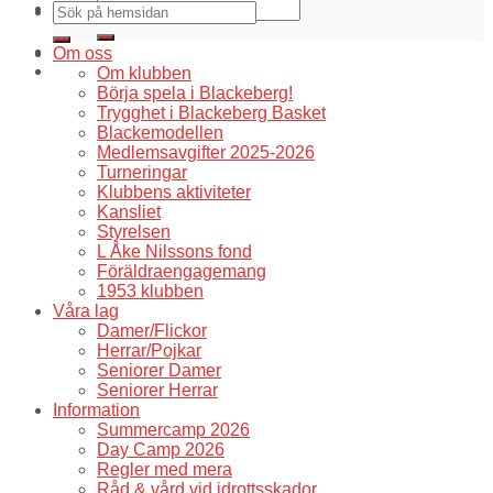
Om oss
Om klubben
Börja spela i Blackeberg!
Trygghet i Blackeberg Basket
Blackemodellen
Medlemsavgifter 2025-2026
Turneringar
Klubbens aktiviteter
Kansliet
Styrelsen
L Åke Nilssons fond
Föräldraengagemang
1953 klubben
Våra lag
Damer/Flickor
Herrar/Pojkar
Seniorer Damer
Seniorer Herrar
Information
Summercamp 2026
Day Camp 2026
Regler med mera
Råd & vård vid idrottsskador