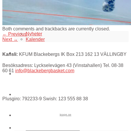
Råd & vård vid idrottsskador
Integritetspolicy
Aktuellt i klubben
Both comments and trackbacks are currently closed.
Nyheter
←
Previous
Kalender
Next
→
WEBBSHOP
Kansli:
KFUM Blackebergs IK Box 213 162 13 VÄLLINGBY
Besöksadress: Lyckselevägen 43 (Vinstahallen) Tel. 08-38
60 61
info@blackebergbasket.com
Kontakt
För alla coacher
Plusgiro: 792233-9 Swish: 123 555 88 38
Cuper och läger
ipage.se